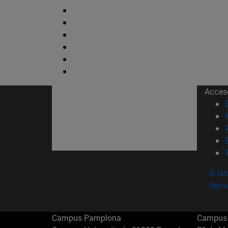
Acces
© Uni
Nava
Campus Pamplona
Campus 