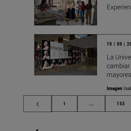
Experien
19 | 09 | 
La Unive
cambiar 
mayore
Imagen
Isa
Página
Páginas intermed
Págin
1
...
153