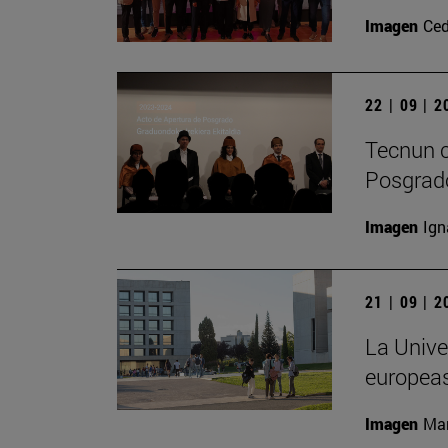
Imagen
Ced
22 | 09 | 
Tecnun c
Posgrad
Imagen
Ign
21 | 09 | 
La Unive
europea
Imagen
Man