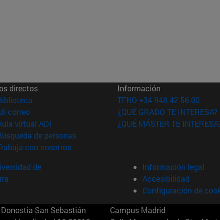
os directos
Información
(abre en nueva ventana)
Biblioteca
TFNO +34 948 42 56 00
(abre en nueva ventana)
Mi correo
¿QUÉ GRADO TE INTERESA?
(abre en nueva ventana)
Aula virtual ADI
¿QUÉ MÁSTER TE INTERESA
(abre en nueva ventana)
Búsqueda de personas
(abre en nueva ventana)
Trabaja con nosotros
versidad de
Información legal
rra
Accesibilidad
Configuración de coo
Donostia-San Sebastián
Campus Madrid