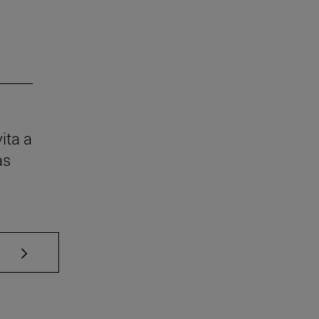
ita a
as
Use TAB para desplazarse.