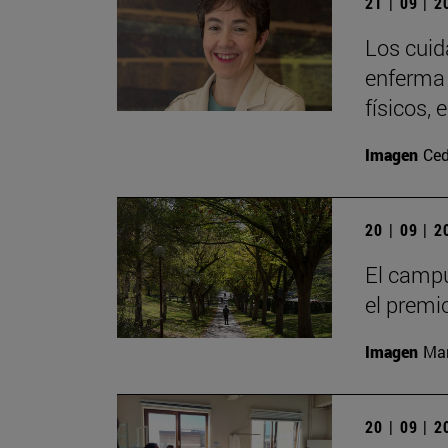
21 | 09 | 
Los cuid
enferma 
físicos, 
Imagen
Ced
20 | 09 | 
El campu
el premi
Imagen
Man
20 | 09 | 