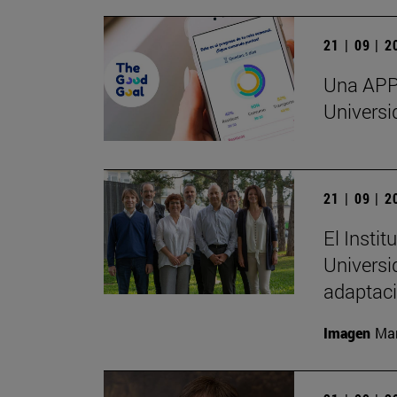
21 | 09 | 
Una APP 
Universi
21 | 09 | 
El Insti
Universi
adaptaci
Imagen
Man