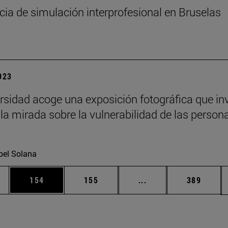
cia de simulación interprofesional en Bruselas
2023
rsidad acoge una exposición fotográfica que inv
la mirada sobre la vulnerabilidad de las person
s
bel Solana
ias Use TAB para desplazarse.
a
Página
Página
Páginas intermedias 
Página
154
155
...
389