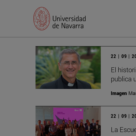
22 | 09 | 
El histo
publica 
Imagen
Man
22 | 09 | 
La Escue