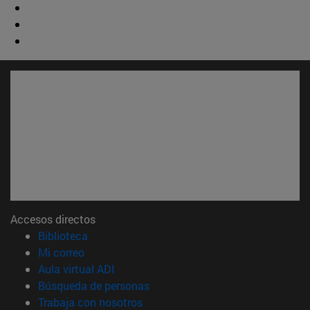
Accesos directos
(abre en nueva ventana)
Biblioteca
(abre en nueva ventana)
Mi correo
(abre en nueva ventana)
Aula virtual ADI
(abre en nueva ventana)
Búsqueda de personas
(abre en nueva ventana)
Trabaja con nosotros