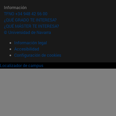
Información
TFNO +34 948 42 56 00
¿QUÉ GRADO TE INTERESA?
¿QUÉ MÁSTER TE INTERESA?
© Universidad de Navarra
Información legal
Accesibilidad
Configuración de cookies
Localizador de campus