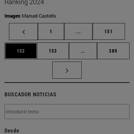
Ranking 2024
Imagen
Manuel Castells
Página
Páginas intermedias Us
Página
1
...
151
Página
Página
Páginas intermedias 
Página
152
153
...
389
BUSCADOR NOTICIAS
Desde