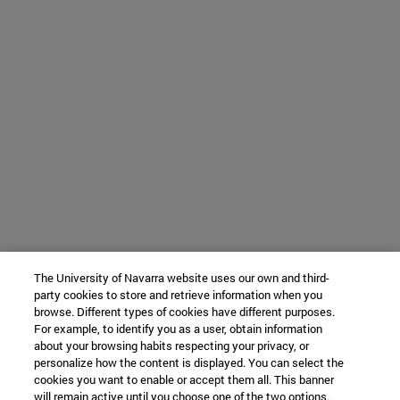
The University of Navarra website uses our own and third-
party cookies to store and retrieve information when you
browse. Different types of cookies have different purposes.
For example, to identify you as a user, obtain information
about your browsing habits respecting your privacy, or
personalize how the content is displayed. You can select the
cookies you want to enable or accept them all. This banner
will remain active until you choose one of the two options.