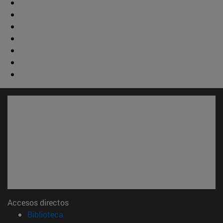
Accesos directos
(abre en nueva ventana)
Biblioteca