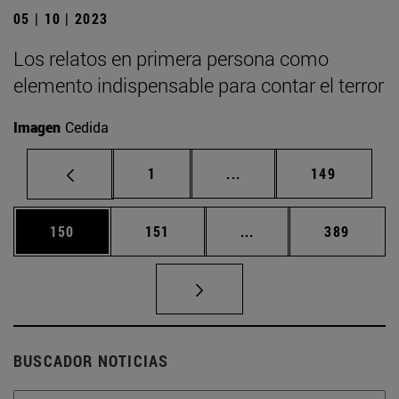
05 | 10 | 2023
Los relatos en primera persona como
elemento indispensable para contar el terror
Imagen
Cedida
Página
Páginas intermedias Us
Página
1
...
149
Página
Página
Páginas intermedias 
Página
150
151
...
389
BUSCADOR NOTICIAS