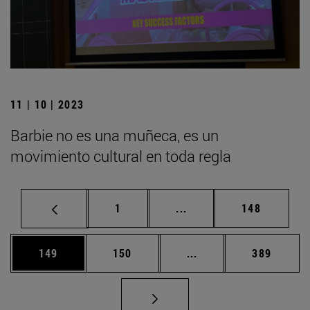
11 | 10 | 2023
Barbie no es una muñeca, es un
movimiento cultural en toda regla
Página
Páginas intermedias Us
Página
1
...
148
Página
Página
Páginas intermedias 
Página
149
150
...
389