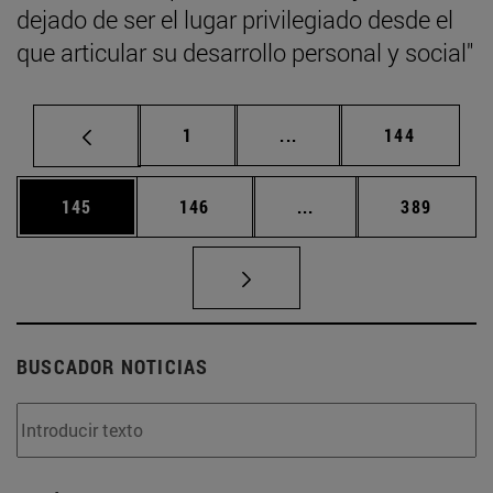
dejado de ser el lugar privilegiado desde el
que articular su desarrollo personal y social"
Página
Páginas intermedias Us
Página
1
...
144
Página
Página
Páginas intermedias 
Página
145
146
...
389
BUSCADOR NOTICIAS