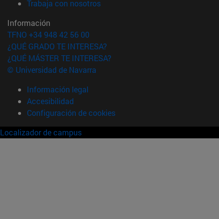
(abre en nueva ventana)
Trabaja con nosotros
Información
TFNO +34 948 42 56 00
¿QUÉ GRADO TE INTERESA?
¿QUÉ MÁSTER TE INTERESA?
© Universidad de Navarra
Información legal
Accesibilidad
Configuración de cookies
Localizador de campus