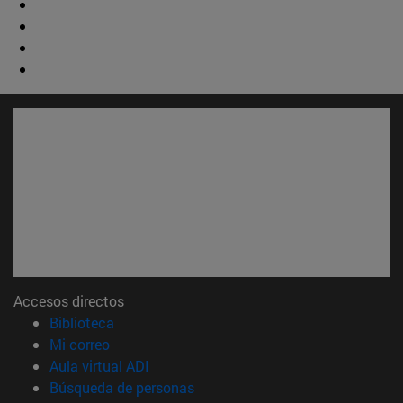
Accesos directos
(abre en nueva ventana)
Biblioteca
(abre en nueva ventana)
Mi correo
(abre en nueva ventana)
Aula virtual ADI
(abre en nueva ventana)
Búsqueda de personas