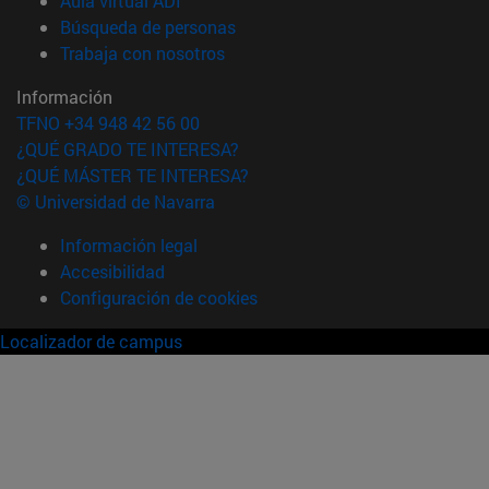
Aula virtual ADI
(abre en nueva ventana)
Búsqueda de personas
(abre en nueva ventana)
Trabaja con nosotros
Información
TFNO +34 948 42 56 00
¿QUÉ GRADO TE INTERESA?
¿QUÉ MÁSTER TE INTERESA?
© Universidad de Navarra
Información legal
Accesibilidad
Configuración de cookies
Localizador de campus