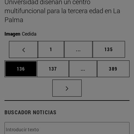
Universidad diseñan un centro
multifuncional para la tercera edad en La
Palma
Imagen
Cedida
Página
Páginas intermedias Us
Página
1
...
135
Página
Página
Páginas intermedias 
Página
136
137
...
389
BUSCADOR NOTICIAS