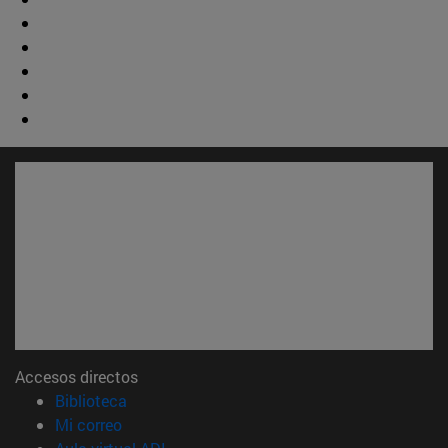
Accesos directos
(abre en nueva ventana)
Biblioteca
(abre en nueva ventana)
Mi correo
(abre en nueva ventana)