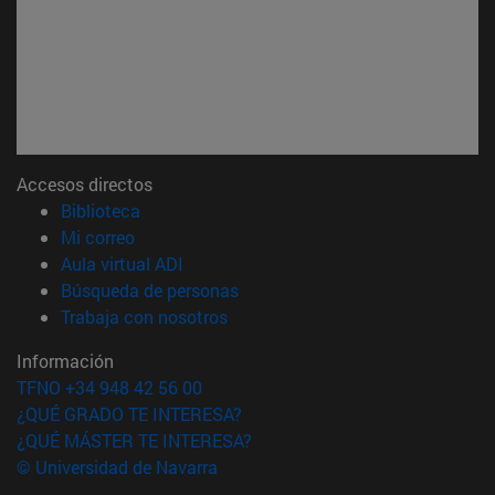
Accesos directos
(abre en nueva ventana)
Biblioteca
(abre en nueva ventana)
Mi correo
(abre en nueva ventana)
Aula virtual ADI
(abre en nueva ventana)
Búsqueda de personas
(abre en nueva ventana)
Trabaja con nosotros
Información
TFNO +34 948 42 56 00
¿QUÉ GRADO TE INTERESA?
¿QUÉ MÁSTER TE INTERESA?
© Universidad de Navarra