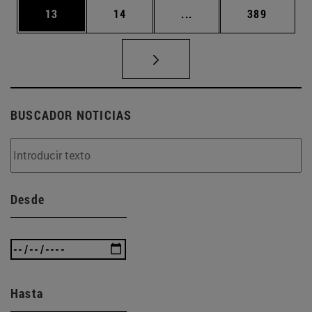
Página
Página
Páginas intermedias U
Página
13
14
...
389
BUSCADOR NOTICIAS
Desde
Hasta