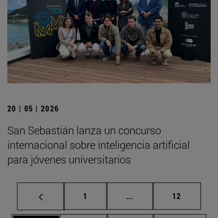
20 | 05 | 2026
San Sebastián lanza un concurso
internacional sobre inteligencia artificial
para jóvenes universitarios
Página
Páginas intermedias Us
Página
1
...
12