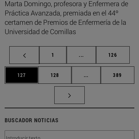
Marta Domingo, profesora y Enfermera de
Práctica Avanzada, premiada en el 44º
certamen de Premios de Enfermería de la
Universidad de Comillas
Página
Páginas intermedias Us
Página
1
...
126
Página
Página
Páginas intermedias 
Página
127
128
...
389
BUSCADOR NOTICIAS