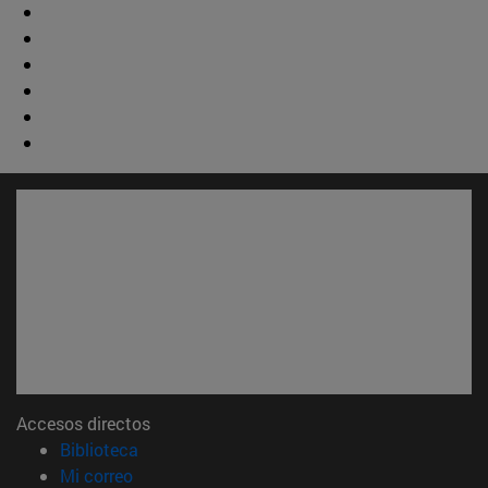
Accesos directos
(abre en nueva ventana)
Biblioteca
(abre en nueva ventana)
Mi correo