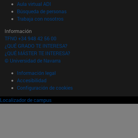
(abre en nueva ventana)
Aula virtual ADI
(abre en nueva ventana)
Búsqueda de personas
(abre en nueva ventana)
Trabaja con nosotros
Información
TFNO +34 948 42 56 00
¿QUÉ GRADO TE INTERESA?
¿QUÉ MÁSTER TE INTERESA?
© Universidad de Navarra
Información legal
Accesibilidad
Configuración de cookies
Localizador de campus