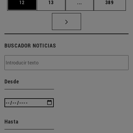
Página
Página
Páginas intermedias U
Página
12
13
...
389
BUSCADOR NOTICIAS
Desde
Hasta