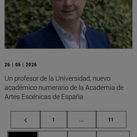
26 | 05 | 2026
Un profesor de la Universidad, nuevo
académico numerario de la Academia de
Artes Escénicas de España
Página
Páginas intermedias Us
Página
1
...
11