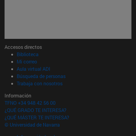
Accesos directos
(abre en nueva ventana)
Biblioteca
(abre en nueva ventana)
Mi correo
(abre en nueva ventana)
Aula virtual ADI
(abre en nueva ventana)
Búsqueda de personas
(abre en nueva ventana)
Trabaja con nosotros
Información
TFNO +34 948 42 56 00
¿QUÉ GRADO TE INTERESA?
¿QUÉ MÁSTER TE INTERESA?
© Universidad de Navarra