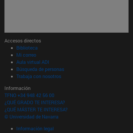
Accesos directos
(abre en nueva ventana)
Biblioteca
(abre en nueva ventana)
Mi correo
(abre en nueva ventana)
Aula virtual ADI
(abre en nueva ventana)
Búsqueda de personas
(abre en nueva ventana)
Trabaja con nosotros
Información
TFNO +34 948 42 56 00
¿QUÉ GRADO TE INTERESA?
¿QUÉ MÁSTER TE INTERESA?
© Universidad de Navarra
Información legal