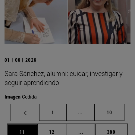
01 | 06 | 2026
Sara Sánchez, alumni: cuidar, investigar y
seguir aprendiendo
Imagen
Cedida
Página
Páginas intermedias Us
Página
1
...
10
Página
Página
Páginas intermedias U
Página
11
12
...
389