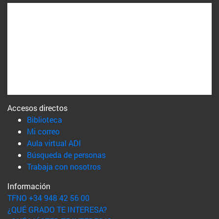
Accesos directos
(abre en nueva ventana)
Biblioteca
(abre en nueva ventana)
Mi correo
(abre en nueva ventana)
Aula virtual ADI
(abre en nueva ventana)
Búsqueda de personas
(abre en nueva ventana)
Trabaja con nosotros
Información
TFNO +34 948 42 56 00
¿QUÉ GRADO TE INTERESA?