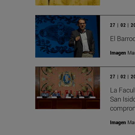
27 | 02 | 
El Barro
Imagen
Man
27 | 02 | 
La Facult
San Isid
comprom
Imagen
Man