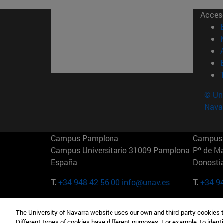
Acces
© Uni
Nava
Campus Pamplona
Campus 
Campus Universitario 31009 Pamplona
Pº de M
España
Donosti
T.
+34 948 42 56 00
info@unav.es
T.
+34 9
Campus Madrid (IESE)
Campus 
The University of Navarra website uses our own and third-party cookies 
Camino del Cerro Águila 3 28023
165 W 5
Different types of cookies have different purposes. For example, to identi