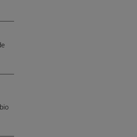
de
bio