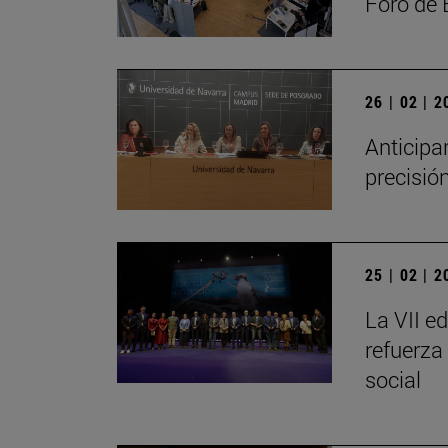
Foro de
26 | 02 | 
Anticipa
precisió
25 | 02 | 
La VII e
refuerza
social