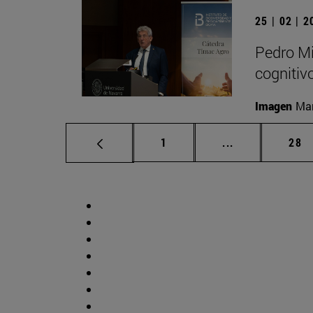
25 | 02 | 
Pedro Mi
cognitiv
Imagen
Man
Página
Páginas interm
Pág
1
...
28