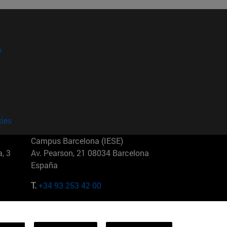
?
kies
Campus Barcelona (IESE)
, 3
Av. Pearson, 21 08034 Barcelona
España
T.
+34 93 253 42 00
Campus Sao Paulo (IESE)
5
Rua Martiniano de Carvalho, 573