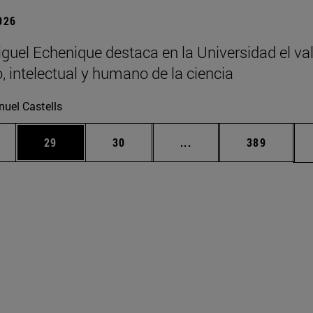
2026
guel Echenique destaca en la Universidad el va
o, intelectual y humano de la ciencia
uel Castells
edias Use TAB para desplazarse.
ina
Página
Página
Páginas intermedias Us
Página
29
30
...
389