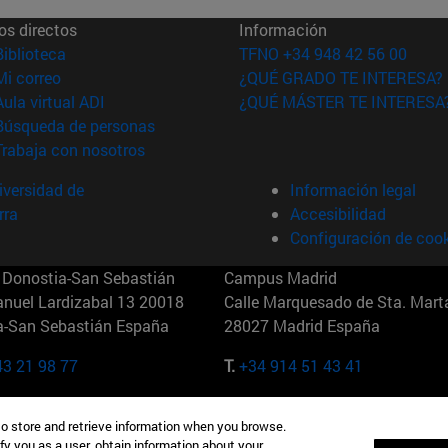
os directos
Información
(abre en nueva ventana)
Biblioteca
TFNO +34 948 42 56 00
(abre en nueva ventana)
Mi correo
¿QUÉ GRADO TE INTERESA?
(abre en nueva ventana)
Aula virtual ADI
¿QUÉ MÁSTER TE INTERESA
(abre en nueva ventana)
Búsqueda de personas
(abre en nueva ventana)
Trabaja con nosotros
versidad de
Información legal
rra
Accesibilidad
Configuración de coo
Donostia-San Sebastián
Campus Madrid
anuel Lardizabal 13 20018
Calle Marquesado de Sta. Marta
a-San Sebastián España
28027 Madrid España
43 21 98 77
T.
+34 914 51 43 41
Nueva York (IESE)
Campus Munich (IESE)
to store and retrieve information when you browse.
7th St 10019-2201 Nueva York
Maria-Theresia-Straße 15 8167
fy you as a user, obtain information about your