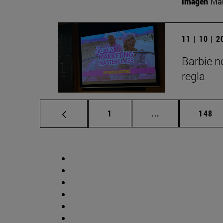
Imagen
Man
11 | 10 | 
Barbie n
regla
Página
Páginas intermed
Págin
1
...
148