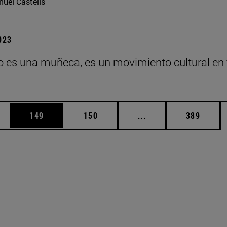
uel Castells
2023
o es una muñeca, es un movimiento cultural en
ias Use TAB para desplazarse.
a
Página
Página
Páginas intermedias 
Página
149
150
...
389