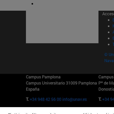
Acces
© Uni
Nava
Campus Pamplona
Campus 
Campus Universitario 31009 Pamplona
Pº de M
España
Donosti
T.
+34 948 42 56 00
info@unav.es
T.
+34 9
Campus Madrid (IESE)
Campus 