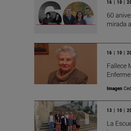
16 | 10 | 
60 anive
mirada a
16 | 10 | 
Fallece 
Enferme
Imagen
Ced
13 | 10 | 
La Escue