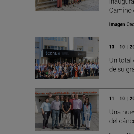
inaugura
Camino 
Imagen
Ced
13 | 10 | 
Un total
de su gr
11 | 10 | 
Una nuev
del cánc