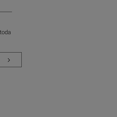
 toda
Use TAB para desplazarse.