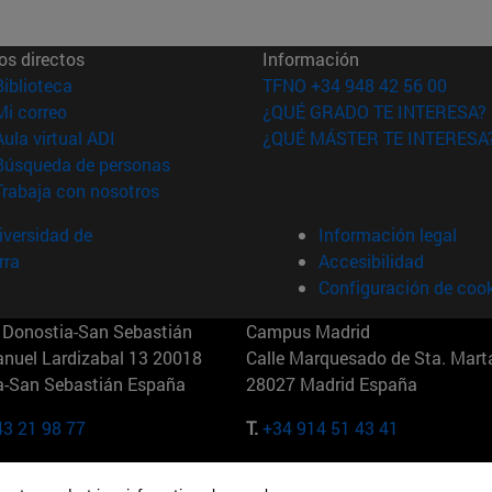
os directos
Información
(abre en nueva ventana)
Biblioteca
TFNO +34 948 42 56 00
(abre en nueva ventana)
Mi correo
¿QUÉ GRADO TE INTERESA?
(abre en nueva ventana)
Aula virtual ADI
¿QUÉ MÁSTER TE INTERESA
(abre en nueva ventana)
Búsqueda de personas
(abre en nueva ventana)
Trabaja con nosotros
versidad de
Información legal
rra
Accesibilidad
Configuración de coo
Donostia-San Sebastián
Campus Madrid
anuel Lardizabal 13 20018
Calle Marquesado de Sta. Marta
a-San Sebastián España
28027 Madrid España
43 21 98 77
T.
+34 914 51 43 41
Nueva York (IESE)
Campus Munich (IESE)