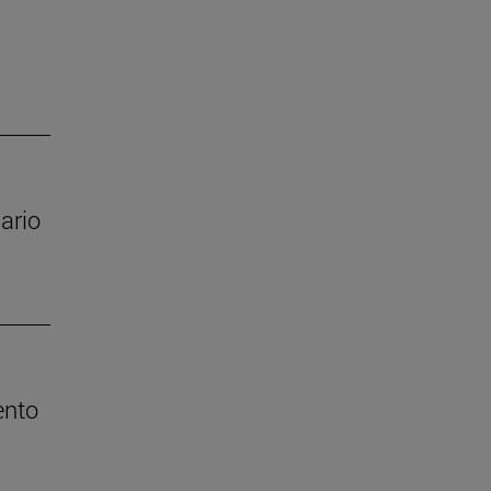
ario
ento