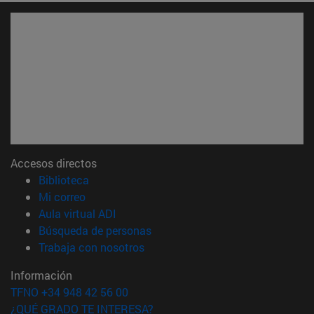
Accesos directos
(abre en nueva ventana)
Biblioteca
(abre en nueva ventana)
Mi correo
(abre en nueva ventana)
Aula virtual ADI
(abre en nueva ventana)
Búsqueda de personas
(abre en nueva ventana)
Trabaja con nosotros
Información
TFNO +34 948 42 56 00
¿QUÉ GRADO TE INTERESA?