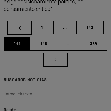
exige posicionamiento político, no
pensamiento crítico”
Página
Páginas intermedias Us
Página
1
...
143
Página
Página
Páginas intermedias 
Página
144
145
...
389
BUSCADOR NOTICIAS
Desde