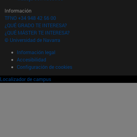
Información
TFNO +34 948 42 56 00
¿QUÉ GRADO TE INTERESA?
¿QUÉ MÁSTER TE INTERESA?
© Universidad de Navarra
Información legal
Accesibilidad
Configuración de cookies
Localizador de campus