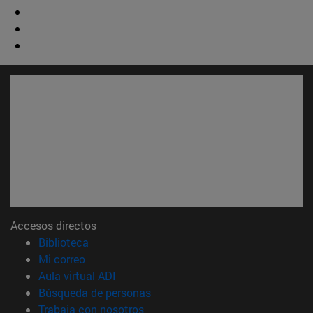
Accesos directos
(abre en nueva ventana)
Biblioteca
(abre en nueva ventana)
Mi correo
(abre en nueva ventana)
Aula virtual ADI
(abre en nueva ventana)
Búsqueda de personas
(abre en nueva ventana)
Trabaja con nosotros