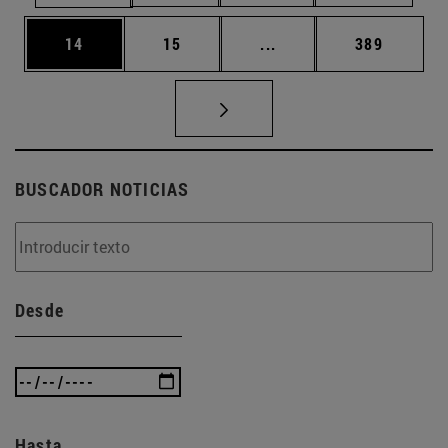
Página
Página
Páginas intermedias U
Página
14
15
...
389
BUSCADOR NOTICIAS
Desde
Hasta