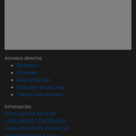
Accesos directos
(abre en nueva ventana)
Biblioteca
(abre en nueva ventana)
Mi correo
(abre en nueva ventana)
Aula virtual ADI
(abre en nueva ventana)
Búsqueda de personas
(abre en nueva ventana)
Trabaja con nosotros
Información
TFNO +34 948 42 56 00
¿QUÉ GRADO TE INTERESA?
¿QUÉ MÁSTER TE INTERESA?
© Universidad de Navarra