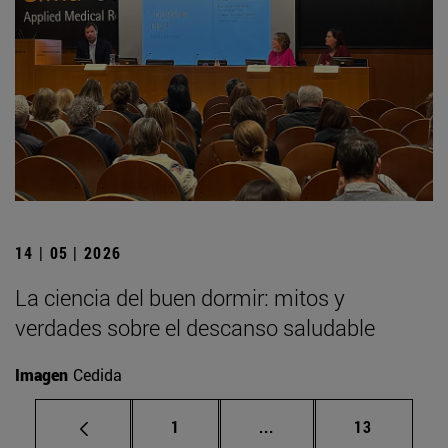
14 | 05 | 2026
La ciencia del buen dormir: mitos y
verdades sobre el descanso saludable
Imagen
Cedida
Página
Páginas intermedias Us
Página
1
...
13