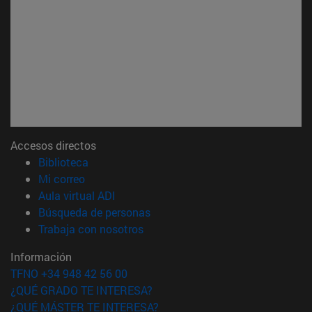
Accesos directos
(abre en nueva ventana)
Biblioteca
(abre en nueva ventana)
Mi correo
(abre en nueva ventana)
Aula virtual ADI
(abre en nueva ventana)
Búsqueda de personas
(abre en nueva ventana)
Trabaja con nosotros
Información
TFNO +34 948 42 56 00
¿QUÉ GRADO TE INTERESA?
¿QUÉ MÁSTER TE INTERESA?