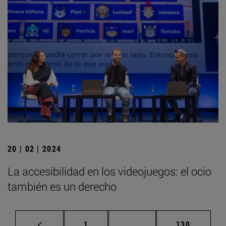
20 | 02 | 2024
La accesibilidad en los videojuegos: el ocio
también es un derecho
Página
Páginas intermedias Us
Página
1
...
130