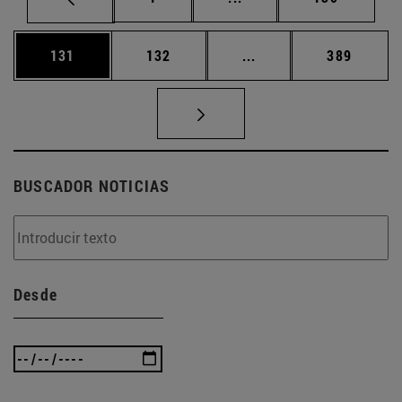
Página
Página
Páginas intermedias 
Página
131
132
...
389
BUSCADOR NOTICIAS
Desde