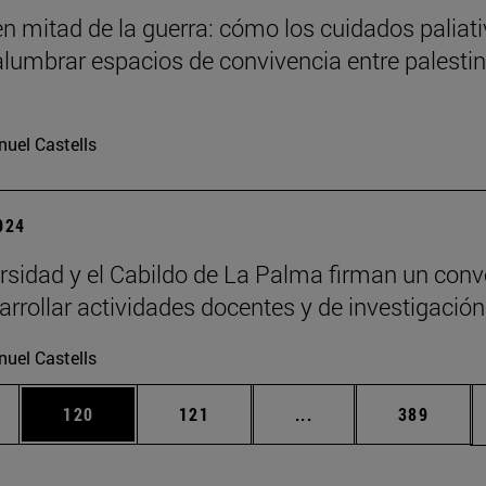
en mitad de la guerra: cómo los cuidados paliat
lumbrar espacios de convivencia entre palestin
uel Castells
2024
rsidad y el Cabildo de La Palma firman un conv
arrollar actividades docentes y de investigación
uel Castells
ias Use TAB para desplazarse.
a
Página
Página
Páginas intermedias 
Página
120
121
...
389