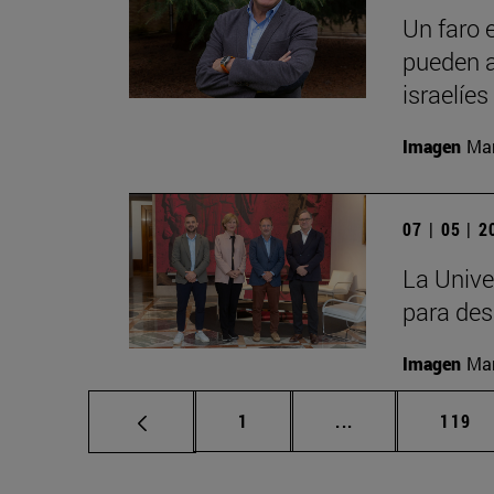
Un faro 
pueden a
israelíes
Imagen
Man
07 | 05 | 
La Unive
para des
Imagen
Man
Página
Páginas intermed
Págin
1
...
119