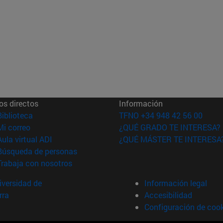
os directos
Información
(abre en nueva ventana)
Biblioteca
TFNO +34 948 42 56 00
(abre en nueva ventana)
Mi correo
¿QUÉ GRADO TE INTERESA?
(abre en nueva ventana)
Aula virtual ADI
¿QUÉ MÁSTER TE INTERESA
(abre en nueva ventana)
Búsqueda de personas
(abre en nueva ventana)
Trabaja con nosotros
versidad de
Información legal
rra
Accesibilidad
Configuración de coo