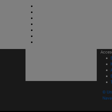
Acces
© Uni
Nava