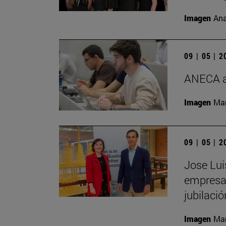
Imagen
Ana
09 | 05 | 
ANECA ac
Imagen
Man
09 | 05 | 
Jose Lui
empresas
jubilació
Imagen
Man