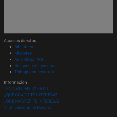
Accesos directos
(abre en nueva ventana)
Biblioteca
(abre en nueva ventana)
Mi correo
(abre en nueva ventana)
Aula virtual ADI
(abre en nueva ventana)
Búsqueda de personas
(abre en nueva ventana)
Trabaja con nosotros
Información
TFNO +34 948 42 56 00
¿QUÉ GRADO TE INTERESA?
¿QUÉ MÁSTER TE INTERESA?
© Universidad de Navarra