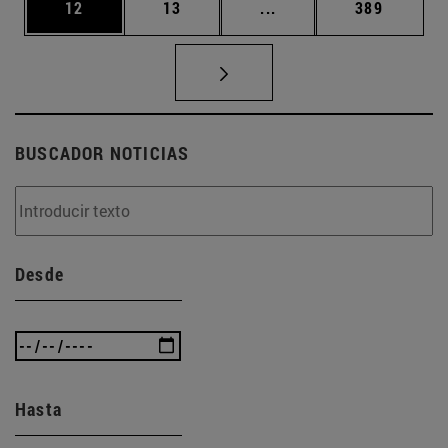
Página
Página
Páginas intermedias U
Página
12
13
...
389
BUSCADOR NOTICIAS
Desde
Hasta