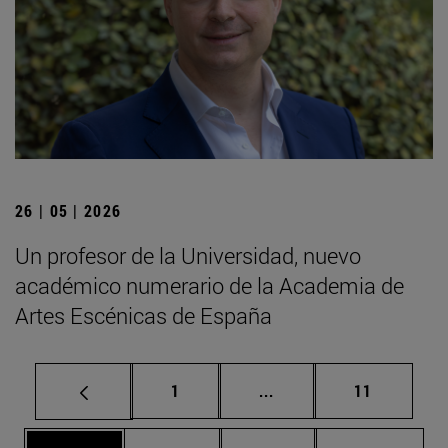
26 | 05 | 2026
Un profesor de la Universidad, nuevo
académico numerario de la Academia de
Artes Escénicas de España
Página
Páginas intermedias Us
Página
1
...
11