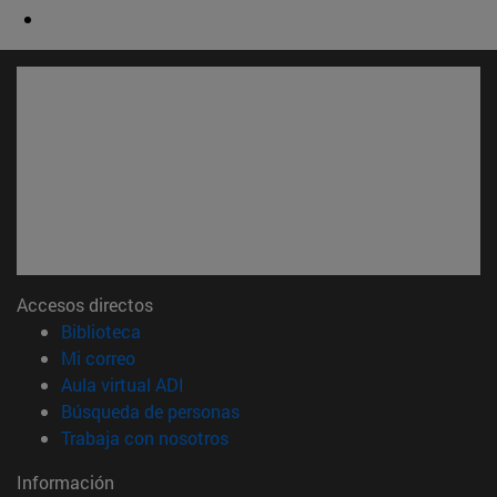
Accesos directos
(abre en nueva ventana)
Biblioteca
(abre en nueva ventana)
Mi correo
(abre en nueva ventana)
Aula virtual ADI
(abre en nueva ventana)
Búsqueda de personas
(abre en nueva ventana)
Trabaja con nosotros
Información