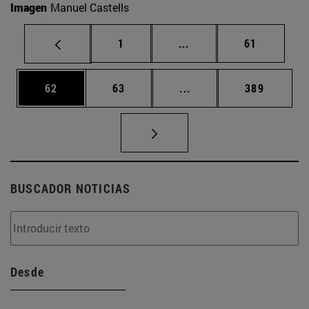
Imagen
Manuel Castells
Página
Páginas intermedias Us
Página
1
...
61
Página
Página
Páginas intermedias U
Página
62
63
...
389
BUSCADOR NOTICIAS
Desde