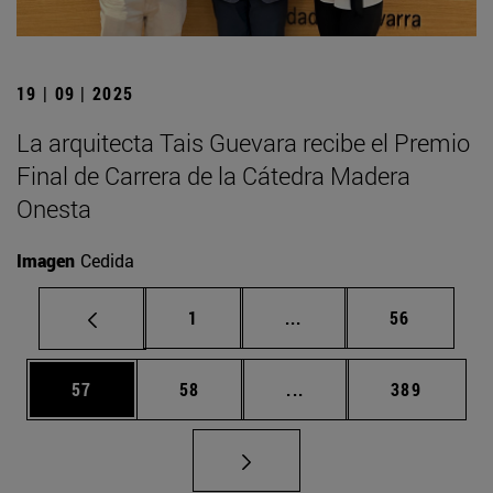
19 | 09 | 2025
La arquitecta Tais Guevara recibe el Premio
Final de Carrera de la Cátedra Madera
Onesta
Imagen
Cedida
Página
Páginas intermedias Us
Página
1
...
56
Página
Página
Páginas intermedias U
Página
57
58
...
389