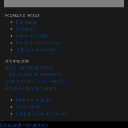
Accesos directos
(abre en nueva ventana)
Biblioteca
(abre en nueva ventana)
Mi correo
(abre en nueva ventana)
Aula virtual ADI
(abre en nueva ventana)
Búsqueda de personas
(abre en nueva ventana)
Trabaja con nosotros
Información
TFNO +34 948 42 56 00
¿QUÉ GRADO TE INTERESA?
¿QUÉ MÁSTER TE INTERESA?
© Universidad de Navarra
Información legal
Accesibilidad
Configuración de cookies
Localizador de campus