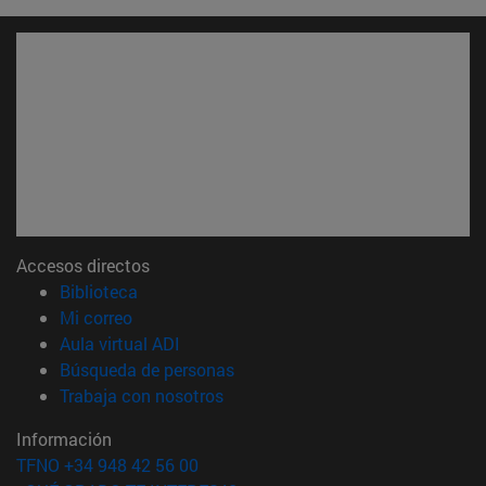
Accesos directos
(abre en nueva ventana)
Biblioteca
(abre en nueva ventana)
Mi correo
(abre en nueva ventana)
Aula virtual ADI
(abre en nueva ventana)
Búsqueda de personas
(abre en nueva ventana)
Trabaja con nosotros
Información
TFNO +34 948 42 56 00