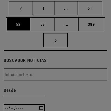
Página
Páginas intermedias Us
Página
1
...
51
Página
Página
Páginas intermedias U
Página
52
53
...
389
BUSCADOR NOTICIAS
Desde