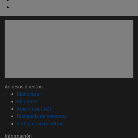
Accesos directos
(abre en nueva ventana)
Biblioteca
(abre en nueva ventana)
Mi correo
(abre en nueva ventana)
Aula virtual ADI
(abre en nueva ventana)
Búsqueda de personas
(abre en nueva ventana)
Trabaja con nosotros
Información