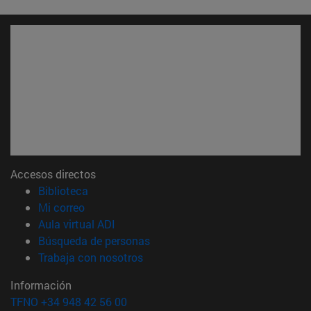
Accesos directos
(abre en nueva ventana)
Biblioteca
(abre en nueva ventana)
Mi correo
(abre en nueva ventana)
Aula virtual ADI
(abre en nueva ventana)
Búsqueda de personas
(abre en nueva ventana)
Trabaja con nosotros
Información
TFNO +34 948 42 56 00