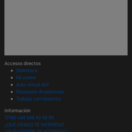
Accesos directos
(abre en nueva ventana)
Biblioteca
(abre en nueva ventana)
Mi correo
(abre en nueva ventana)
Aula virtual ADI
(abre en nueva ventana)
Búsqueda de personas
(abre en nueva ventana)
Trabaja con nosotros
Información
TFNO +34 948 42 56 00
¿QUÉ GRADO TE INTERESA?
¿QUÉ MÁSTER TE INTERESA?