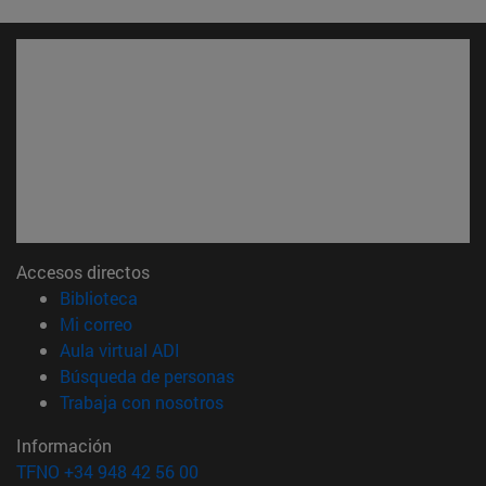
Accesos directos
(abre en nueva ventana)
Biblioteca
(abre en nueva ventana)
Mi correo
(abre en nueva ventana)
Aula virtual ADI
(abre en nueva ventana)
Búsqueda de personas
(abre en nueva ventana)
Trabaja con nosotros
Información
TFNO +34 948 42 56 00