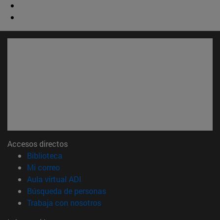
Accesos directos
(abre en nueva ventana)
Biblioteca
(abre en nueva ventana)
Mi correo
(abre en nueva ventana)
Aula virtual ADI
(abre en nueva ventana)
Búsqueda de personas
(abre en nueva ventana)
Trabaja con nosotros