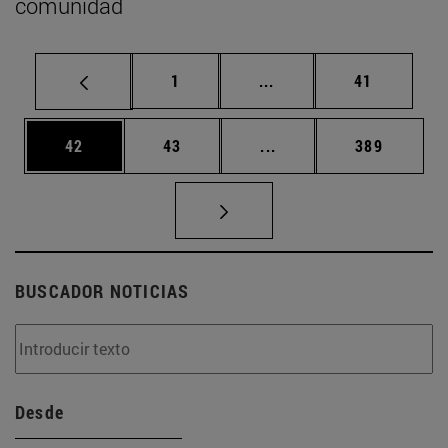
comunidad
Página
Páginas intermedias Us
Página
1
...
41
Página
Página
Páginas intermedias U
Página
42
43
...
389
BUSCADOR NOTICIAS
Desde