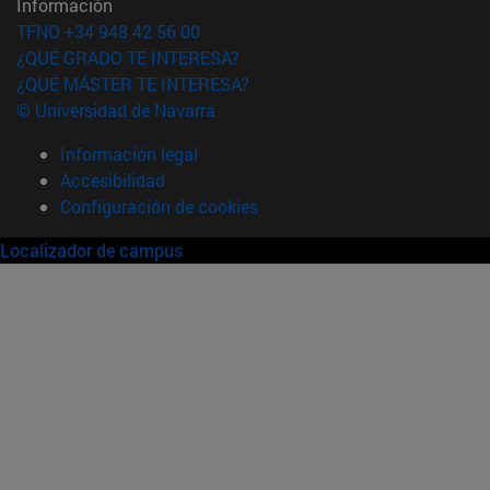
Información
TFNO +34 948 42 56 00
¿QUÉ GRADO TE INTERESA?
¿QUÉ MÁSTER TE INTERESA?
© Universidad de Navarra
Información legal
Accesibilidad
Configuración de cookies
Localizador de campus