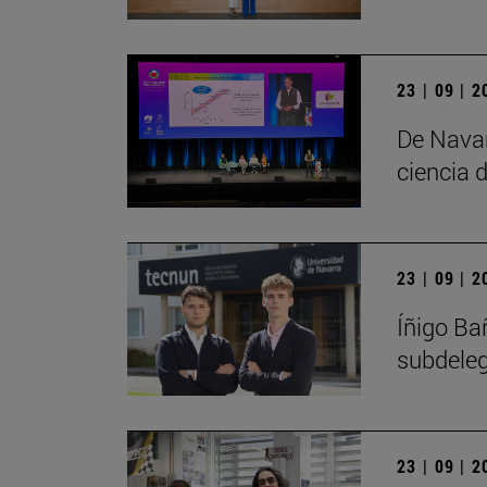
23 | 09 | 
De Navar
ciencia d
23 | 09 | 
Íñigo Ba
subdele
23 | 09 | 