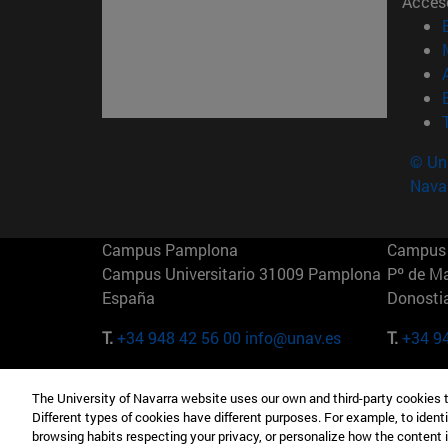
Acces
© Uni
Nava
Campus Pamplona
Campus 
Campus Universitario 31009 Pamplona
Pº de M
España
Donosti
T.
+34 948 42 56 00
info@unav.es
T.
+34 9
Campus Madrid (IESE)
Campus 
The University of Navarra website uses our own and third-party cookies 
Camino del Cerro Águila 3 28023
165 W 5
Different types of cookies have different purposes. For example, to identi
Madrid España
EE.UU
browsing habits respecting your privacy, or personalize how the content 