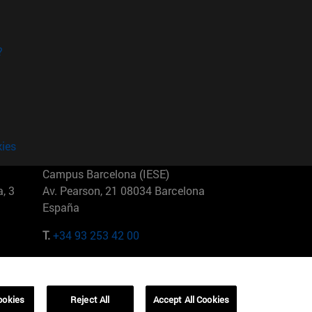
?
kies
Campus Barcelona (IESE)
, 3
Av. Pearson, 21 08034 Barcelona
España
T.
+34 93 253 42 00
Campus Sao Paulo (IESE)
5
Rua Martiniano de Carvalho, 573
01321001 Bela Vista Brasil
ookies
Reject All
Accept All Cookies