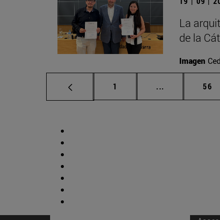
19 | 09 | 
La arqui
de la Cá
Imagen
Ced
Página
Páginas interm
Pág
1
...
56