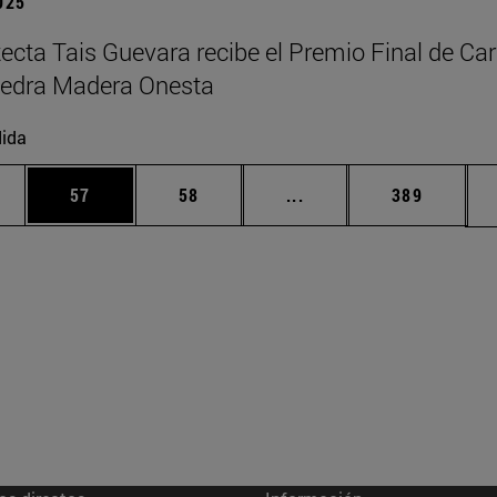
2025
tecta Tais Guevara recibe el Premio Final de Car
tedra Madera Onesta
ida
edias Use TAB para desplazarse.
ina
Página
Página
Páginas intermedias Us
Página
57
58
...
389