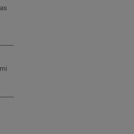
das
 mi