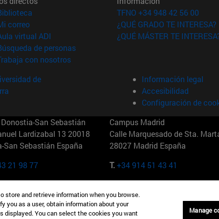
os directos
Información
(abre en nueva ventana)
Biblioteca
TFNO +34 948 42 56 00
(abre en nueva ventana)
Mi correo
¿QUÉ GRADO TE INTERESA?
(abre en nueva ventana)
Aula virtual ADI
¿QUÉ MÁSTER TE INTERESA
(abre en nueva ventana)
Búsqueda de personas
(abre en nueva ventana)
Trabaja con nosotros
versidad de
Información legal
rra
Accesibilidad
Configuración de coo
Donostia-San Sebastián
Campus Madrid
anuel Lardizabal 13 20018
Calle Marquesado de Sta. Marta
a-San Sebastián España
28027 Madrid España
43 21 98 77
T.
+34 914 51 43 41
Nueva York (IESE)
Campus Munich (IESE)
to store and retrieve information when you browse.
7th St 10019-2201 Nueva York
Maria-Theresia-Straße 15 8167
fy you as a user, obtain information about your
Múnich Alemania
Manage c
is displayed. You can select the cookies you want