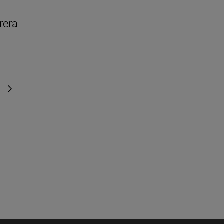
rera
e TAB para desplazarse.