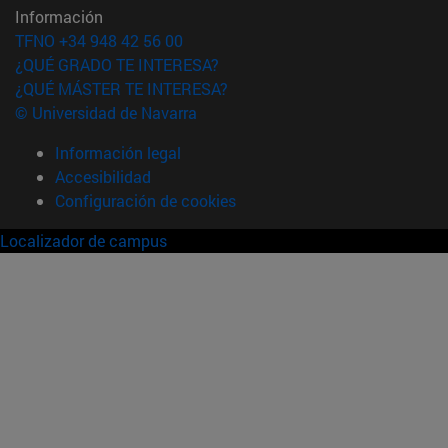
Información
TFNO +34 948 42 56 00
¿QUÉ GRADO TE INTERESA?
¿QUÉ MÁSTER TE INTERESA?
© Universidad de Navarra
Información legal
Accesibilidad
Configuración de cookies
Localizador de campus