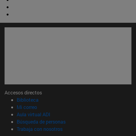
Accesos directos
(abre en nueva ventana)
Biblioteca
(abre en nueva ventana)
Mi correo
(abre en nueva ventana)
Aula virtual ADI
(abre en nueva ventana)
Búsqueda de personas
(abre en nueva ventana)
Trabaja con nosotros