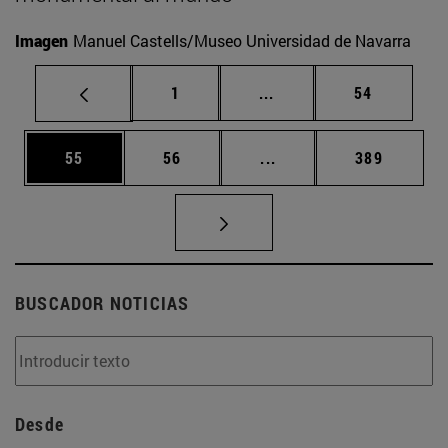
Imagen
Manuel Castells/Museo Universidad de Navarra
Página
Páginas intermedias Us
Página
1
...
54
Página
Página
Páginas intermedias U
Página
55
56
...
389
BUSCADOR NOTICIAS
Desde