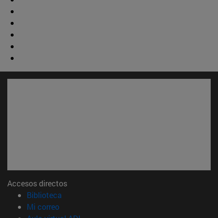
Accesos directos
(abre en nueva ventana)
Biblioteca
(abre en nueva ventana)
Mi correo
(abre en nueva ventana)