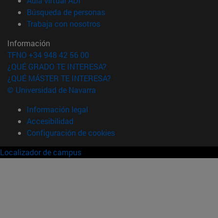
Aula virtual ADI
(abre en nueva ventana)
Búsqueda de personas
(abre en nueva ventana)
Trabaja con nosotros
Información
TFNO +34 948 42 56 00
¿QUÉ GRADO TE INTERESA?
¿QUÉ MÁSTER TE INTERESA?
© Universidad de Navarra
Información legal
Accesibilidad
Configuración de cookies
Localizador de campus