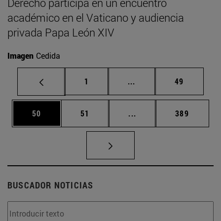
Derecho participa en un encuentro
académico en el Vaticano y audiencia
privada Papa León XIV
Imagen
Cedida
Página
Páginas intermedias Us
Página
1
...
49
Página
Página
Páginas intermedias U
Página
50
51
...
389
BUSCADOR NOTICIAS