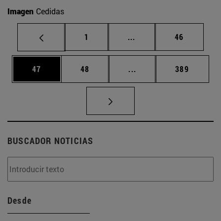
Imagen
Cedidas
Página
Páginas intermedias Us
Página
1
...
46
Página
Página
Páginas intermedias U
Página
47
48
...
389
BUSCADOR NOTICIAS
Desde