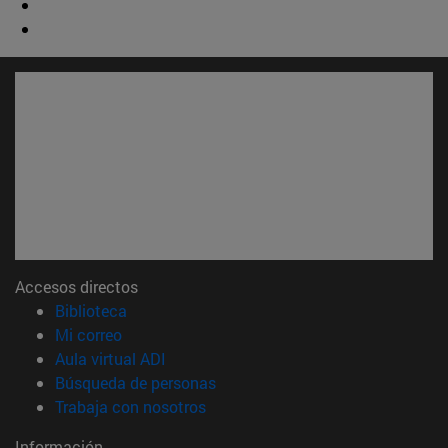
Accesos directos
(abre en nueva ventana)
Biblioteca
(abre en nueva ventana)
Mi correo
(abre en nueva ventana)
Aula virtual ADI
(abre en nueva ventana)
Búsqueda de personas
(abre en nueva ventana)
Trabaja con nosotros
Información