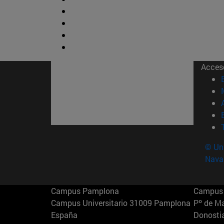
Acces
© Uni
Nava
Campus Pamplona
Campus 
Campus Universitario 31009 Pamplona
Pº de M
España
Donosti