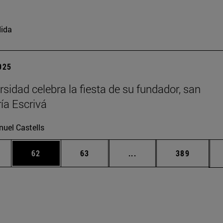
ida
2025
rsidad celebra la fiesta de su fundador, san
ía Escrivá
uel Castells
edias Use TAB para desplazarse.
ina
Página
Página
Páginas intermedias Us
Página
62
63
...
389