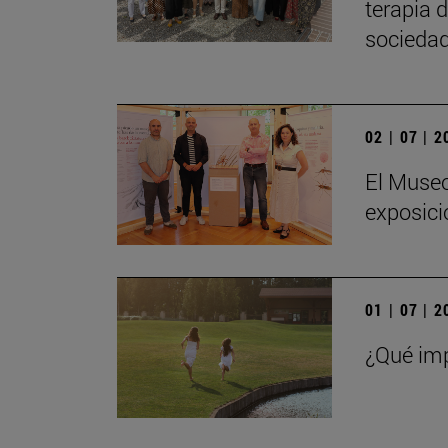
terapia 
sociedad
02 | 07 | 
El Museo
exposici
01 | 07 | 
¿Qué imp