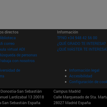
os directos
Información
(abre en nueva ventana)
Biblioteca
TFNO +34 948 42 56 00
(abre en nueva ventana)
Mi correo
¿QUÉ GRADO TE INTERESA?
(abre en nueva ventana)
Aula virtual ADI
¿QUÉ MÁSTER TE INTERESA
(abre en nueva ventana)
Búsqueda de personas
(abre en nueva ventana)
Trabaja con nosotros
versidad de
Información legal
rra
Accesibilidad
Configuración de coo
Donostia-San Sebastián
Campus Madrid
anuel Lardizabal 13 20018
Calle Marquesado de Sta. Marta
a-San Sebastián España
28027 Madrid España