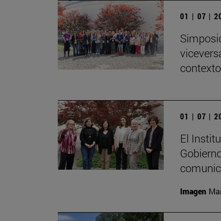
01 | 07 | 
Simposio
viceversa
contexto
01 | 07 | 
El Insti
Gobierno
comunica
Imagen
Mar