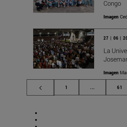
Congo
Imagen
Ced
27 | 06 | 
La Unive
Josemar
Imagen
Man
Página
Páginas interm
Pág
1
...
61