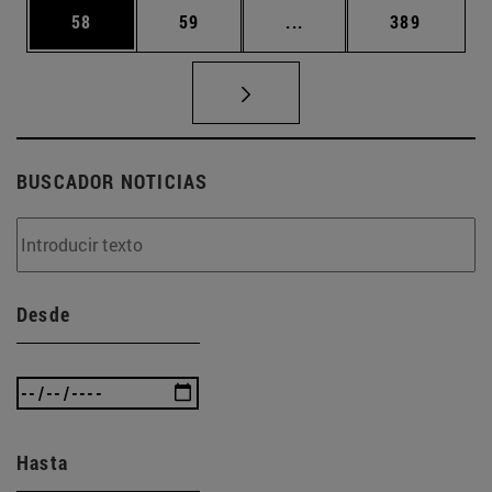
Página
Página
Páginas intermedias U
Página
58
59
...
389
BUSCADOR NOTICIAS
Desde
Hasta