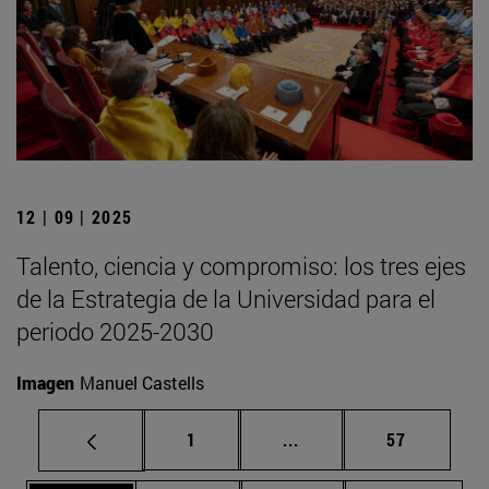
12 | 09 | 2025
Talento, ciencia y compromiso: los tres ejes
de la Estrategia de la Universidad para el
periodo 2025-2030
Imagen
Manuel Castells
Página
Páginas intermedias Us
Página
1
...
57