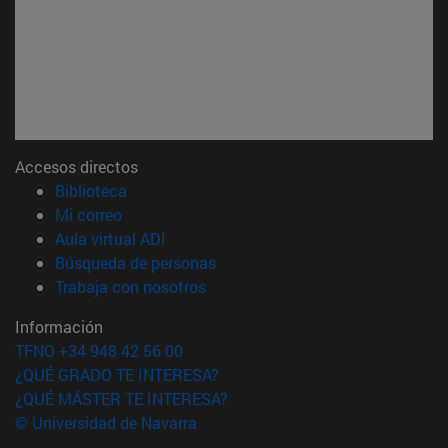
Accesos directos
(abre en nueva ventana)
Biblioteca
(abre en nueva ventana)
Mi correo
(abre en nueva ventana)
Aula virtual ADI
(abre en nueva ventana)
Búsqueda de personas
(abre en nueva ventana)
Trabaja con nosotros
Información
TFNO +34 948 42 56 00
¿QUÉ GRADO TE INTERESA?
¿QUÉ MÁSTER TE INTERESA?
© Universidad de Navarra