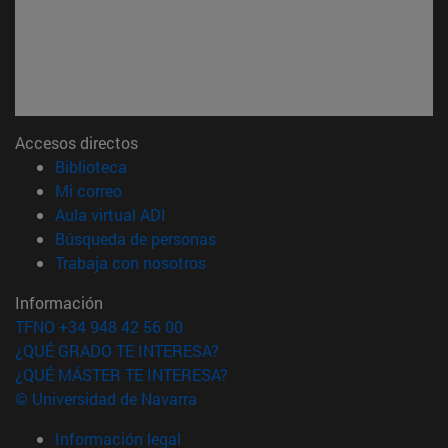
Accesos directos
(abre en nueva ventana)
Biblioteca
(abre en nueva ventana)
Mi correo
(abre en nueva ventana)
Aula virtual ADI
(abre en nueva ventana)
Búsqueda de personas
(abre en nueva ventana)
Trabaja con nosotros
Información
TFNO +34 948 42 56 00
¿QUÉ GRADO TE INTERESA?
¿QUÉ MÁSTER TE INTERESA?
© Universidad de Navarra
Información legal