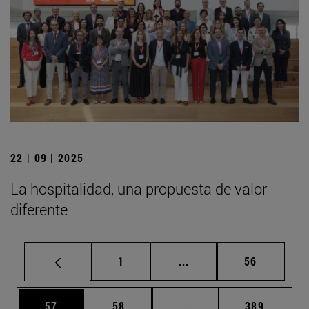
22 | 09 | 2025
La hospitalidad, una propuesta de valor
diferente
Página
Páginas intermedias Us
Página
1
...
56
Página
Página
Páginas intermedias U
Página
57
58
...
389