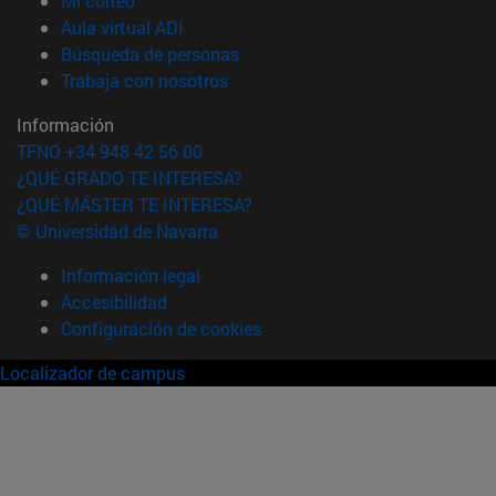
Mi correo
(abre en nueva ventana)
Aula virtual ADI
(abre en nueva ventana)
Búsqueda de personas
(abre en nueva ventana)
Trabaja con nosotros
Información
TFNO +34 948 42 56 00
¿QUÉ GRADO TE INTERESA?
¿QUÉ MÁSTER TE INTERESA?
© Universidad de Navarra
Información legal
Accesibilidad
Configuración de cookies
Localizador de campus