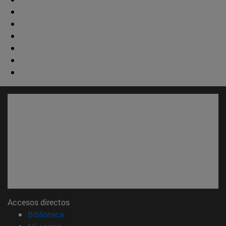
Accesos directos
(abre en nueva ventana)
Biblioteca
(abre en nueva ventana)