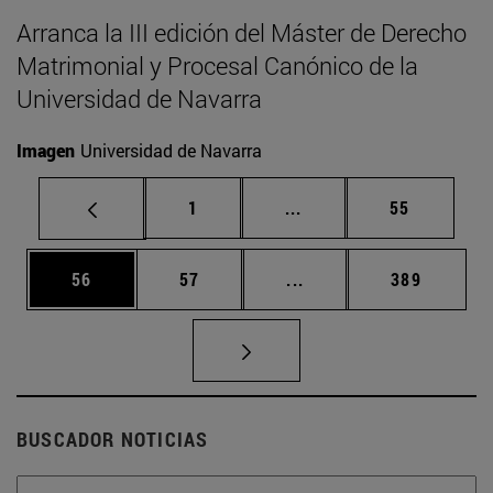
Arranca la III edición del Máster de Derecho
Matrimonial y Procesal Canónico de la
Universidad de Navarra
Imagen
Universidad de Navarra
Página
Páginas intermedias Us
Página
1
...
55
Página
Página
Páginas intermedias U
Página
56
57
...
389
BUSCADOR NOTICIAS