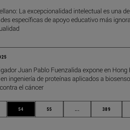
ellano: La excepcionalidad intelectual es una de
des específicas de apoyo educativo más ignor
tualidad
2025
tigador Juan Pablo Fuenzalida expone en Hong
en ingeniería de proteínas aplicados a biosenso
 contra el cáncer
edias Use TAB para desplazarse.
ina
Página
Página
Páginas intermedias Us
Página
54
55
...
389