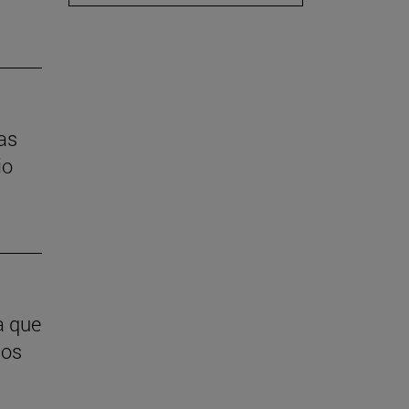
las
io
a que
ios