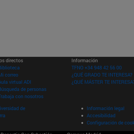
os directos
Información
(abre en nueva ventana)
Biblioteca
TFNO +34 948 42 56 00
(abre en nueva ventana)
Mi correo
¿QUÉ GRADO TE INTERESA?
(abre en nueva ventana)
Aula virtual ADI
¿QUÉ MÁSTER TE INTERESA
(abre en nueva ventana)
Búsqueda de personas
(abre en nueva ventana)
Trabaja con nosotros
versidad de
Información legal
rra
Accesibilidad
Configuración de coo