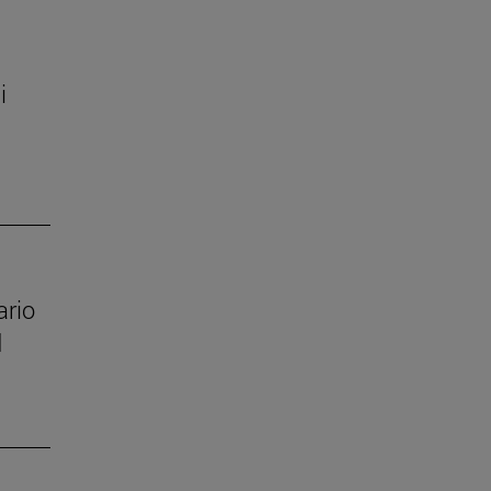
i
ario
d