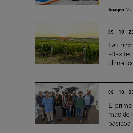
Imagen
Man
09 | 10 | 
La unión 
altas te
climátic
09 | 10 | 
El prime
más de l
básicos