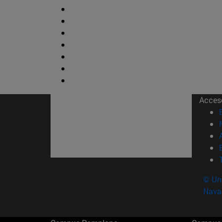
Acces
© Uni
Nava