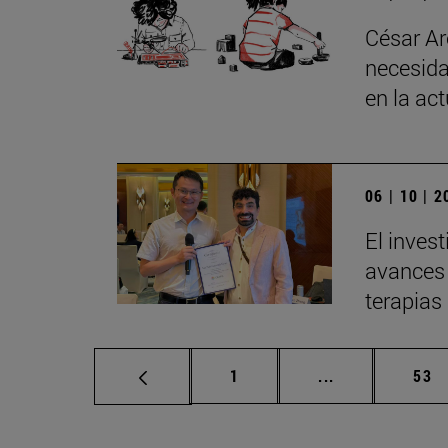
César Ar
necesida
en la ac
06 | 10 | 
El inves
avances 
terapias
Página
Páginas interm
Pág
1
...
53