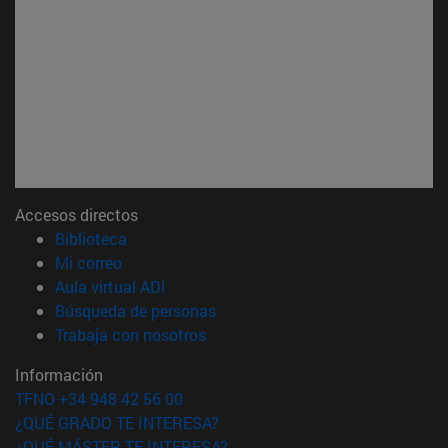
Accesos directos
(abre en nueva ventana)
Biblioteca
(abre en nueva ventana)
Mi correo
(abre en nueva ventana)
Aula virtual ADI
(abre en nueva ventana)
Búsqueda de personas
(abre en nueva ventana)
Trabaja con nosotros
Información
TFNO +34 948 42 56 00
¿QUÉ GRADO TE INTERESA?
¿QUÉ MÁSTER TE INTERESA?