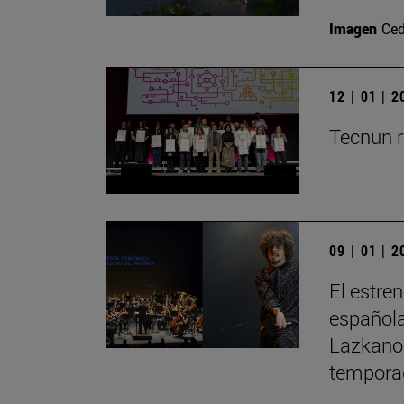
Imagen
Ced
12 | 01 | 
Tecnun r
09 | 01 | 
El estre
española
Lazkano 
tempora