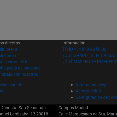
os directos
Información
(abre en nueva ventana)
Biblioteca
TFNO +34 948 42 56 00
(abre en nueva ventana)
Mi correo
¿QUÉ GRADO TE INTERESA?
(abre en nueva ventana)
Aula virtual ADI
¿QUÉ MÁSTER TE INTERESA
(abre en nueva ventana)
Búsqueda de personas
(abre en nueva ventana)
Trabaja con nosotros
versidad de
Información legal
rra
Accesibilidad
Configuración de coo
Donostia-San Sebastián
Campus Madrid
anuel Lardizabal 13 20018
Calle Marquesado de Sta. Marta