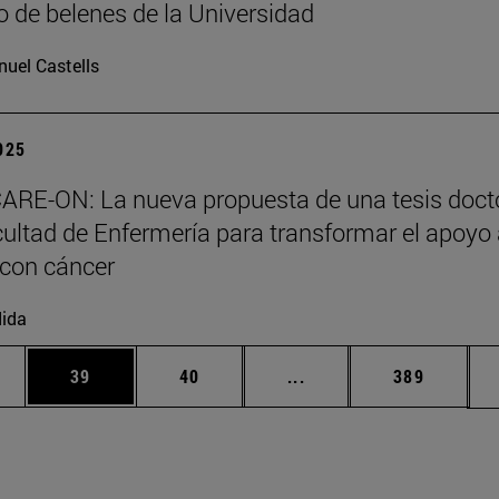
 de belenes de la Universidad
uel Castells
2025
ARE-ON: La nueva propuesta de una tesis doct
cultad de Enfermería para transformar el apoyo
 con cáncer
ida
edias Use TAB para desplazarse.
ina
Página
Página
Páginas intermedias Us
Página
39
40
...
389