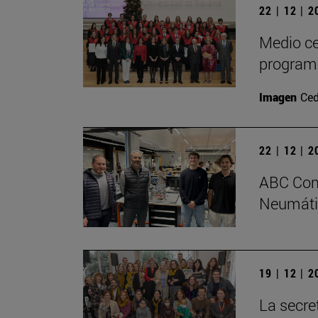
22 | 12 | 
Medio ce
program
Imagen
Ced
22 | 12 | 
ABC Comp
Neumátic
19 | 12 | 
La secre