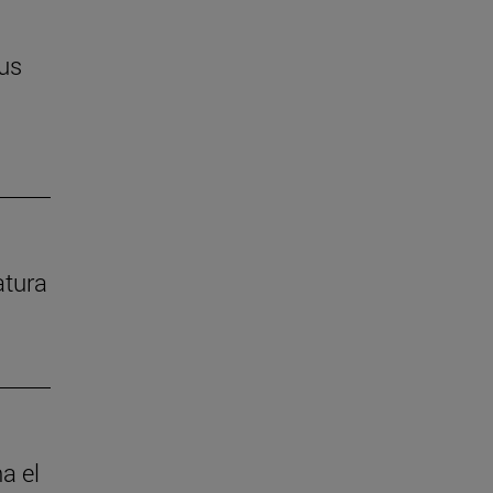
us
atura
a el