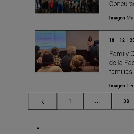
Concurso
Imagen
Man
19 | 12 | 
Family C
de la Fa
familias
Imagen
Ced
Página
Páginas interm
Pág
1
...
38