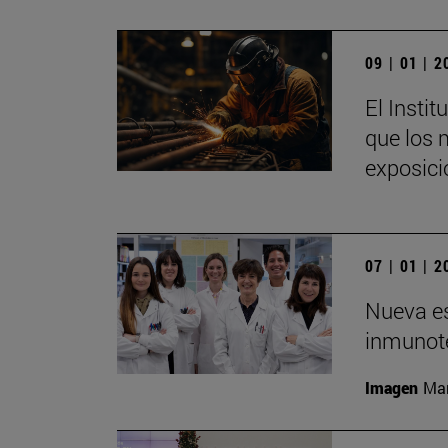
09 | 01 | 
El Insti
que los 
exposici
07 | 01 | 
Nueva es
inmunote
Imagen
Man