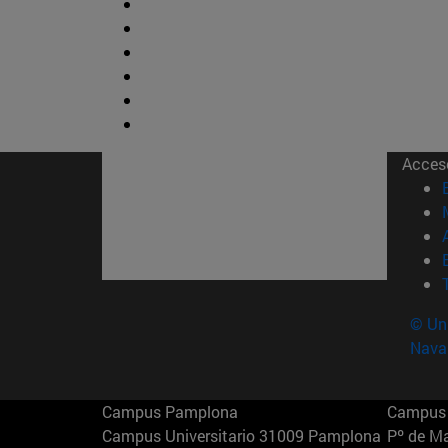
Acces
© Uni
Nava
Campus Pamplona
Campus 
Campus Universitario 31009 Pamplona
Pº de M