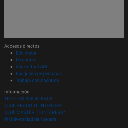
Accesos directos
(abre en nueva ventana)
Biblioteca
(abre en nueva ventana)
Mi correo
(abre en nueva ventana)
Aula virtual ADI
(abre en nueva ventana)
Búsqueda de personas
(abre en nueva ventana)
Trabaja con nosotros
Información
TFNO +34 948 42 56 00
¿QUÉ GRADO TE INTERESA?
¿QUÉ MÁSTER TE INTERESA?
© Universidad de Navarra