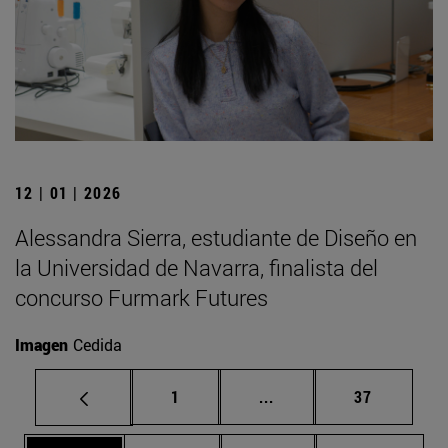
12 | 01 | 2026
Alessandra Sierra, estudiante de Diseño en
la Universidad de Navarra, finalista del
concurso Furmark Futures
Imagen
Cedida
Página
Páginas intermedias Us
Página
1
...
37