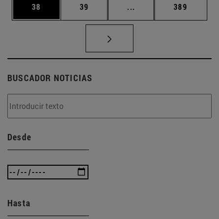
Página
Página
Páginas intermedias U
Página
38
39
...
389
BUSCADOR NOTICIAS
Desde
Hasta