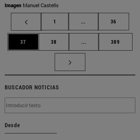
Imagen
Manuel Castells
Página
Páginas intermedias Us
Página
1
...
36
Página
Página
Páginas intermedias U
Página
37
38
...
389
BUSCADOR NOTICIAS
Desde