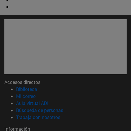
Accesos directos
(abre en nueva ventana)
Biblioteca
(abre en nueva ventana)
Mi correo
(abre en nueva ventana)
Aula virtual ADI
(abre en nueva ventana)
Búsqueda de personas
(abre en nueva ventana)
Trabaja con nosotros
Información