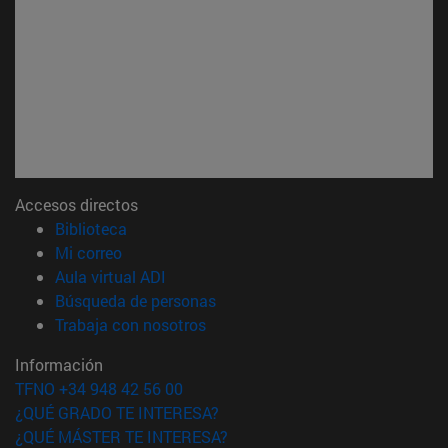
Accesos directos
(abre en nueva ventana)
Biblioteca
(abre en nueva ventana)
Mi correo
(abre en nueva ventana)
Aula virtual ADI
(abre en nueva ventana)
Búsqueda de personas
(abre en nueva ventana)
Trabaja con nosotros
Información
TFNO +34 948 42 56 00
¿QUÉ GRADO TE INTERESA?
¿QUÉ MÁSTER TE INTERESA?