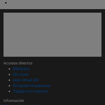
Accesos directos
(abre en nueva ventana)
Biblioteca
(abre en nueva ventana)
Mi correo
(abre en nueva ventana)
Aula virtual ADI
(abre en nueva ventana)
Búsqueda de personas
(abre en nueva ventana)
Trabaja con nosotros
Información