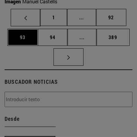
Imagen
Manuel Castells
Página
Páginas intermedias Us
Página
1
...
92
Página
Página
Páginas intermedias U
Página
93
94
...
389
BUSCADOR NOTICIAS
Desde