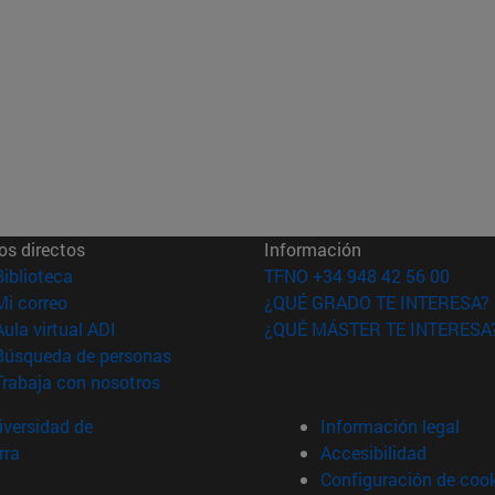
os directos
Información
(abre en nueva ventana)
Biblioteca
TFNO +34 948 42 56 00
(abre en nueva ventana)
Mi correo
¿QUÉ GRADO TE INTERESA?
(abre en nueva ventana)
Aula virtual ADI
¿QUÉ MÁSTER TE INTERESA
(abre en nueva ventana)
Búsqueda de personas
(abre en nueva ventana)
Trabaja con nosotros
versidad de
Información legal
rra
Accesibilidad
Configuración de coo