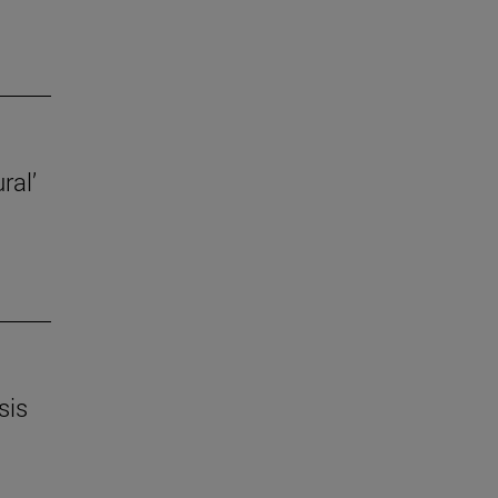
ral’
sis