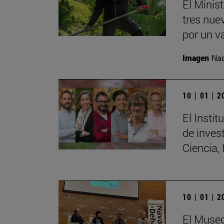
El Minis
tres nue
por un v
Imagen
Nac
10 | 01 | 
El Insti
de invest
Ciencia,
10 | 01 | 
El Museo