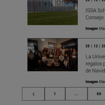
ISSA Sch
Consejo 
Imagen
Man
20 | 12 | 
La Unive
regalos 
de Navid
Imagen
Man
Página
Páginas interm
Pág
1
...
88