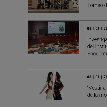
Torneo d
09 | 01 | 
Investig
del Inst
Encuent
08 | 01 | 
"Vestir a
de la mo