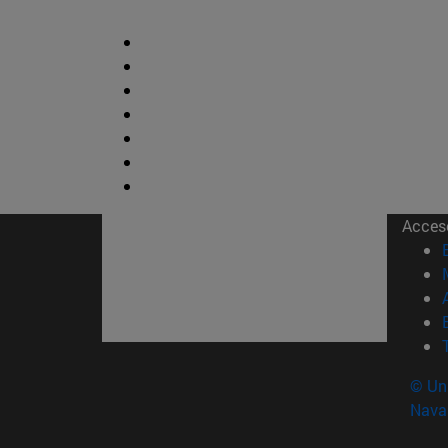
Acces
© Uni
Nava