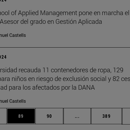
ool of Applied Management pone en marcha el
Asesor del grado en Gestión Aplicada
uel Castells
2024
rsidad recauda 11 contenedores de ropa, 129
para niños en riesgo de exclusión social y 82 ce
ad para los afectados por la DANA
uel Castells
edias Use TAB para desplazarse.
ina
Página
Página
Páginas intermedias Us
Página
89
90
...
389