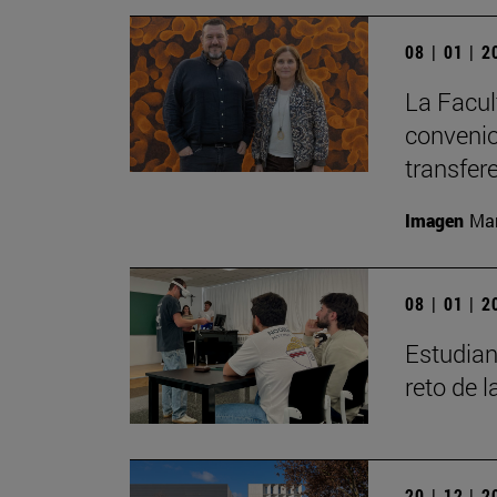
08 | 01 | 
La Facul
convenio
transfer
Imagen
Man
08 | 01 | 
Estudian
reto de 
20 | 12 | 