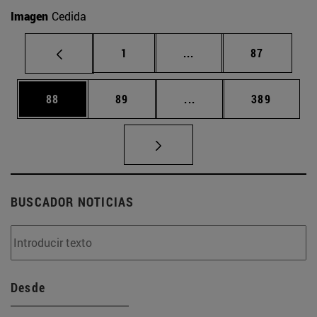
Imagen
Cedida
Página
Páginas intermedias Us
Página
1
...
87
Página
Página
Páginas intermedias U
Página
88
89
...
389
BUSCADOR NOTICIAS
Desde