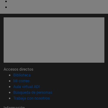
Accesos directos
(abre en nueva ventana)
Biblioteca
(abre en nueva ventana)
Mi correo
(abre en nueva ventana)
Aula virtual ADI
(abre en nueva ventana)
Búsqueda de personas
(abre en nueva ventana)
Trabaja con nosotros
Información