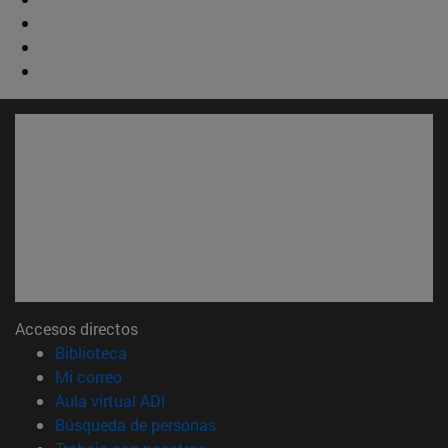
Accesos directos
(abre en nueva ventana)
Biblioteca
(abre en nueva ventana)
Mi correo
(abre en nueva ventana)
Aula virtual ADI
(abre en nueva ventana)
Búsqueda de personas
(abre en nueva ventana)