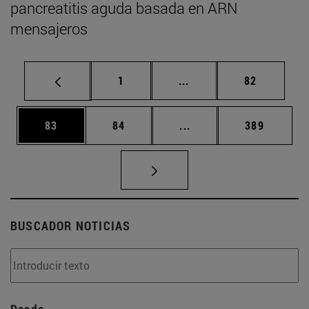
pancreatitis aguda basada en ARN
mensajeros
Página
Páginas intermedias Us
Página
1
...
82
Página
Página
Páginas intermedias U
Página
83
84
...
389
BUSCADOR NOTICIAS
Desde