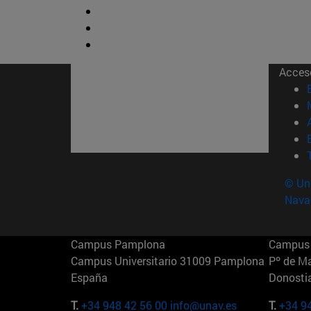
Acces
© Uni
Nava
Campus Pamplona
Campus 
Campus Universitario 31009 Pamplona
Pº de M
España
Donosti
T.
+34 948 42 56 00
info@unav.es
T.
+34 9