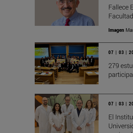
Fallece 
Faculta
Imagen
Man
07 | 03 | 
279 estu
particip
07 | 03 | 
El Insti
Universi