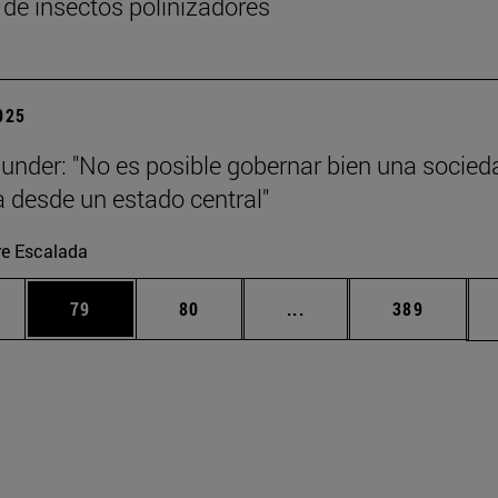
 de insectos polinizadores
2025
under: "No es posible gobernar bien una socied
 desde un estado central"
re Escalada
edias Use TAB para desplazarse.
ina
Página
Página
Páginas intermedias Us
Página
79
80
...
389