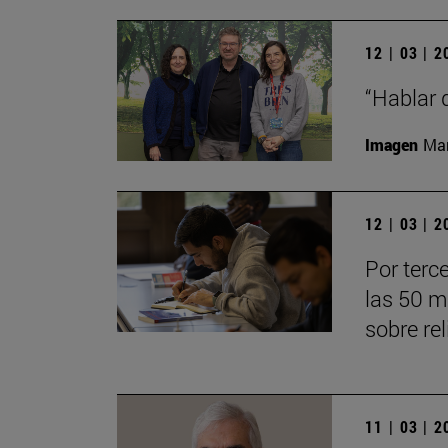
12 | 03 | 
“Hablar 
Imagen
Man
12 | 03 | 
Por terc
las 50 m
sobre re
11 | 03 | 