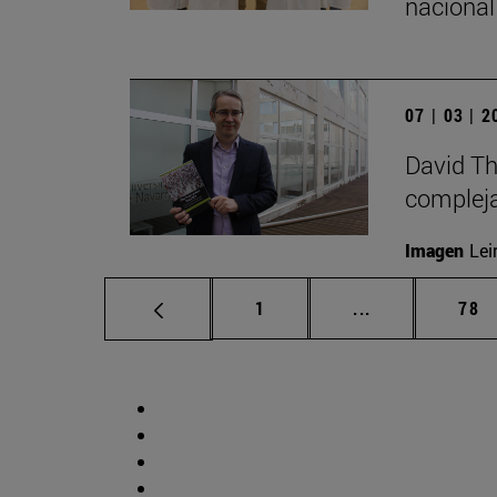
nacional
07 | 03 | 
David Th
compleja
Imagen
Lei
Página
Páginas interm
Pág
1
...
78