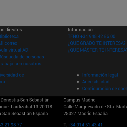
os directos
Información
(abre en nueva ventana)
Biblioteca
TFNO +34 948 42 56 00
(abre en nueva ventana)
Mi correo
¿QUÉ GRADO TE INTERESA?
(abre en nueva ventana)
Aula virtual ADI
¿QUÉ MÁSTER TE INTERESA
(abre en nueva ventana)
Búsqueda de personas
(abre en nueva ventana)
Trabaja con nosotros
versidad de
Información legal
rra
Accesibilidad
Configuración de coo
Donostia-San Sebastián
Campus Madrid
anuel Lardizabal 13 20018
Calle Marquesado de Sta. Marta
a-San Sebastián España
28027 Madrid España
43 21 98 77
T.
+34 914 51 43 41