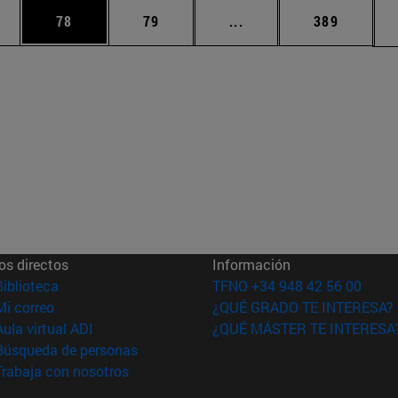
edias Use TAB para desplazarse.
ina
Página
Página
Páginas intermedias Us
Página
78
79
...
389
os directos
Información
(abre en nueva ventana)
Biblioteca
TFNO +34 948 42 56 00
(abre en nueva ventana)
Mi correo
¿QUÉ GRADO TE INTERESA?
(abre en nueva ventana)
Aula virtual ADI
¿QUÉ MÁSTER TE INTERESA
(abre en nueva ventana)
Búsqueda de personas
(abre en nueva ventana)
Trabaja con nosotros