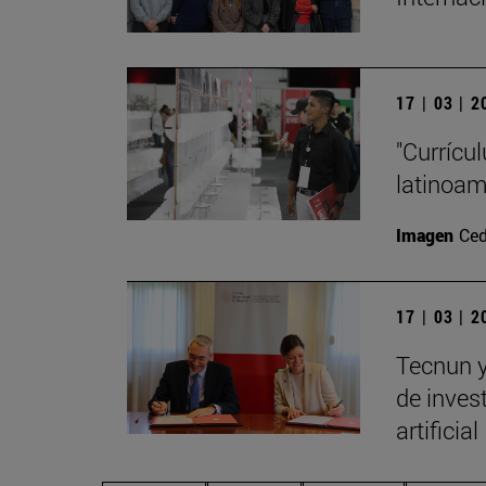
17 | 03 | 
"Currícu
latinoa
Imagen
Ced
17 | 03 | 
Tecnun y
de invest
artificial