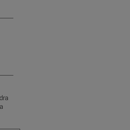
dra
ia