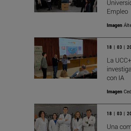
Universi
Empleo
Imagen
Ált
18 | 03 | 
La UCC+I
investig
con IA
Imagen
Ced
18 | 03 | 
Una comb