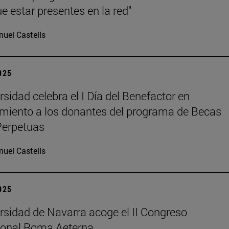
e estar presentes en la red"
uel Castells
2025
rsidad celebra el I Día del Benefactor en
miento a los donantes del programa de Becas
Perpetuas
uel Castells
2025
rsidad de Navarra acoge el II Congreso
ional Roma Aeterna