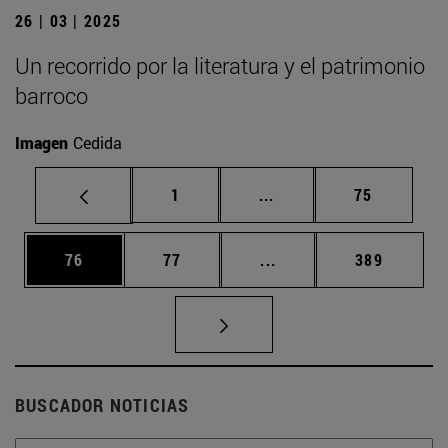
26 | 03 | 2025
Un recorrido por la literatura y el patrimonio
barroco
Imagen
Cedida
Página
Páginas intermedias Us
Página
1
...
75
Página
Página
Páginas intermedias U
Página
76
77
...
389
BUSCADOR NOTICIAS