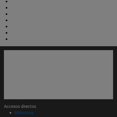
Accesos directos
(abre en nueva ventana)
Biblioteca