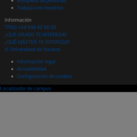
Búsqueda de personas
(abre en nueva ventana)
Trabaja con nosotros
Información
TFNO +34 948 42 56 00
¿QUÉ GRADO TE INTERESA?
¿QUÉ MÁSTER TE INTERESA?
© Universidad de Navarra
Información legal
Accesibilidad
Configuración de cookies
Localizador de campus