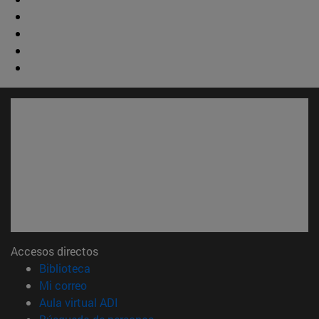
Accesos directos
(abre en nueva ventana)
Biblioteca
(abre en nueva ventana)
Mi correo
(abre en nueva ventana)
Aula virtual ADI
(abre en nueva ventana)