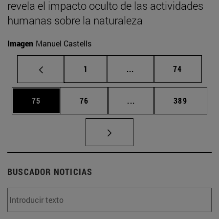
revela el impacto oculto de las actividades
humanas sobre la naturaleza
Imagen
Manuel Castells
Página
Páginas intermedias Us
Página
1
...
74
Página
Página
Páginas intermedias U
Página
75
76
...
389
BUSCADOR NOTICIAS