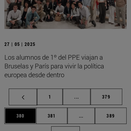
27 | 05 | 2025
Los alumnos de 1º del PPE viajan a
Bruselas y París para vivir la política
europea desde dentro
Página
Páginas intermedias Us
Página
1
...
379
Página
Página
Páginas intermedias 
Página
380
381
...
389